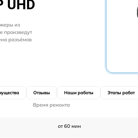
P UHD
джеры из
ге произведут
ена разъёмов
мущества
Отзывы
Наши работы
Этапы работ
Время ремонта
от 60 мин