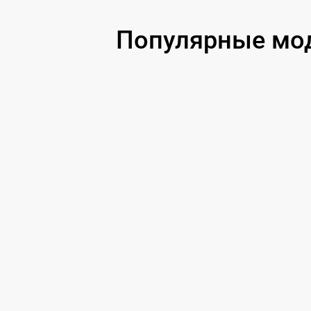
Чистка от вирусов
Популярные мо
Ремонт цепи питания
Ремонт платы управления
Ремонт цепи датчика