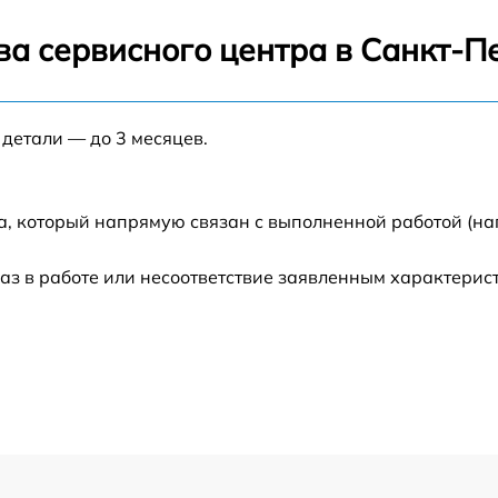
от 120 мин
ва сервисного центра в Санкт-П
от 60 мин
 детали — до 3 месяцев.
от 60 мин
от 60 мин
а, который напрямую связан с выполненной работой (на
от 30 мин
аз в работе или несоответствие заявленным характери
от 60 мин
от 60 мин
от 60 мин