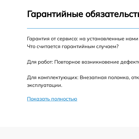
Замена цепи питания
Гарантийные обязательст
Замена термотрубок
Гарантия от сервиса: на установленные нами
Замена станции airport
Что считается гарантийным случаем?
Замена подсветки матрицы
Для работ: Повторное возникновение дефект
Замена батареи
Для комплектующих: Внезапная поломка, отк
эксплуатации.
Замена аудио выхода
Показать полностью
Замена VGA порта
Замена S-Video порта