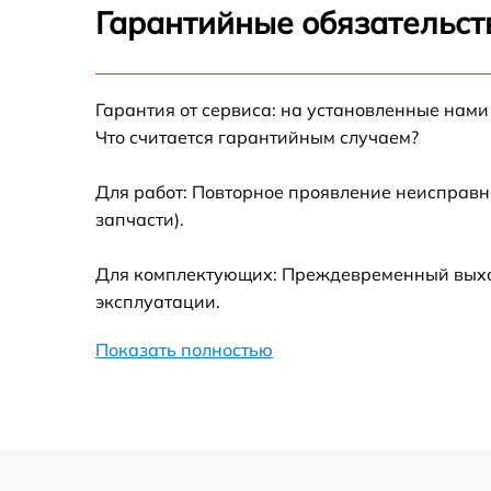
Гарантийные обязательст
Замена термотрубок
Гарантия от сервиса: на установленные нами
Замена станции airport
Что считается гарантийным случаем?
Замена подсветки матрицы
Для работ: Повторное проявление неисправн
запчасти).
Замена батареи
Для комплектующих: Преждевременный выход
Замена аудио выхода
эксплуатации.
Показать полностью
Замена VGA порта
Замена S-Video порта
Чистка от вирусов