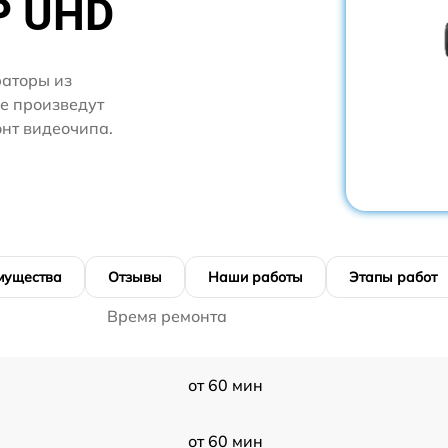
P UHD
аторы из
ге произведут
онт видеочипа.
мущества
Отзывы
Наши работы
Этапы работ
Время ремонта
от 60 мин
от 60 мин