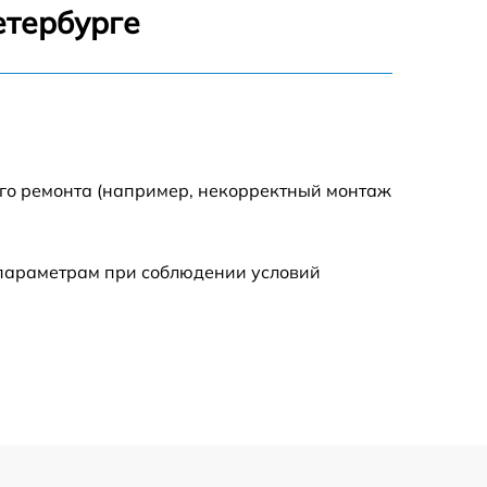
етербурге
500 р
600 р
600 р
ого ремонта (например, некорректный монтаж
1600 р
 параметрам при соблюдении условий
600 р
500 р
500 р
600 р