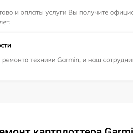
отово и оплаты услуги Вы получите офиц
лет.
сти
емонта техники Garmin, и наш сотрудник
емонт картплоттера Garm