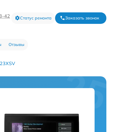
73-42
Статус ремонта
Заказать звонок
ы
Отзывы
223XSV