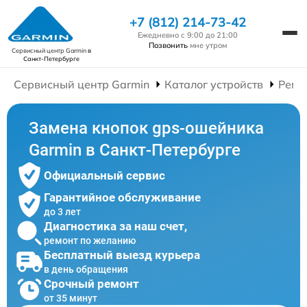
+7 (812) 214-73-42
Ежедневно с 9:00 до 21:00
Позвонить
мне утром
Сервисный центр Garmin
в
Санкт-Петербурге
Сервисный центр Garmin
Каталог устройств
Ремо
Замена кнопок gps-ошейника
Garmin в Санкт-Петербурге
Официальный сервис
Гарантийное обслуживание
до 3 лет
Диагностика за наш счет,
ремонт по желанию
Бесплатный выезд курьера
в день обращения
Срочный ремонт
от 35 минут