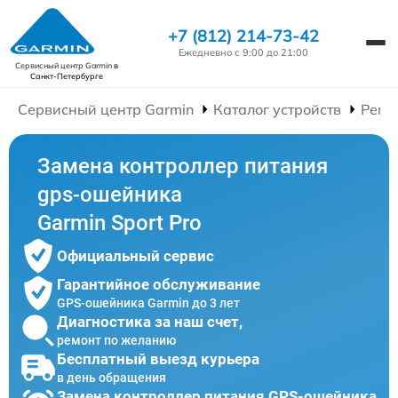
+7 (812) 214-73-42
Ежедневно с 9:00 до 21:00
Сервисный центр Garmin
в
Санкт-Петербурге
Сервисный центр Garmin
Каталог устройств
Ремо
Замена контроллер питания
gps-ошейника
Garmin Sport Pro
Официальный сервис
Гарантийное обслуживание
GPS-ошейника Garmin до 3 лет
Диагностика за наш счет,
ремонт по желанию
Бесплатный выезд курьера
в день обращения
Замена контроллер питания GPS-ошейника