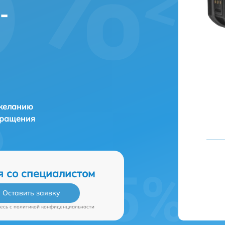
-
 желанию
бращения
я со специалистом
Оставить заявку
есь c
политикой конфиденциальности