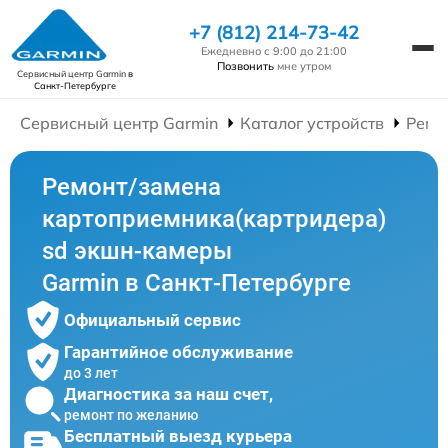
+7 (812) 214-73-42
Ежедневно с 9:00 до 21:00
Позвонить
мне утром
Сервисный центр Garmin
в
Санкт-Петербурге
Сервисный центр Garmin
Каталог устройств
Ремо
Ремонт/замена
картоприемника(картридера)
sd экшн-камеры
Garmin в Санкт-Петербурге
Официальный сервис
Гарантийное обслуживание
до 3 лет
Диагностика за наш счет,
ремонт по желанию
Бесплатный выезд курьера