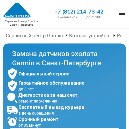
+7 (812) 214-73-42
Ежедневно с 9:00 до 21:00
Сервисный центр Garmin
в
Санкт-Петербурге
Сервисный центр Garmin
Каталог устройств
Ремо
Замена датчиков эхолота
Garmin в Санкт-Петербурге
Официальный сервис
Гарантийное обслуживание
до 3 лет
Диагностика за наш счет,
ремонт по желанию
Бесплатный выезд курьера
в день обращения
Срочный ремонт
от 35 минут