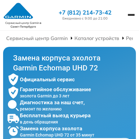
+7 (812) 214-73-42
Ежедневно с 9:00 до 21:00
Сервисный центр Garmin
в
Санкт-Петербурге
Сервисный центр Garmin
Каталог устройств
Ремо
Замена корпуса эхолота
Garmin Echomap UHD 72
Официальный сервис
Гарантийное обслуживание
эхолота Garmin до 3 лет
Диагностика за наш счет,
ремонт по желанию
Бесплатный выезд курьера
в день обращения
Замена корпуса эхолота
Garmin Echomap UHD 72 от 35 минут